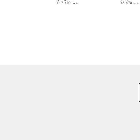
¥17,490
¥8,470
tax in
tax in