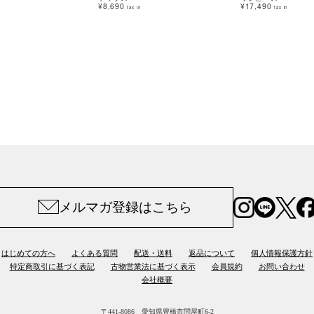
¥8,690
¥17,490
tax in
tax in
メルマガ登録はこちら
はじめての方へ
よくある質問
配送・送料
返品について
個人情報保護方針
特定商取引に基づく表記
古物営業法に基づく表示
会員規約
お問い合わせ
会社概要
〒441-8086 愛知県豊橋市問屋町6-2