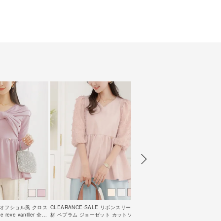
LE オフショル風 クロス
CLEARANCE-SALE リボンスリーブ 異素
eve vaniller 全2
材 ペプラム ジョーゼット カットソー le