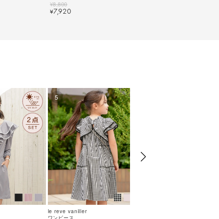
1】
reve vaniller 全4色｜lvn511-2026【2】
¥
8,800
7,920
¥
5
6
le reve vaniller
le reve vaniller
ワンピース
ワンピース