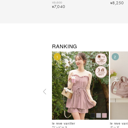
2178【1】
¥
8,800
8,250
¥
7,040
¥
RANKING
1
2
le reve vaniller
le reve vani
ワンピース
グッズ