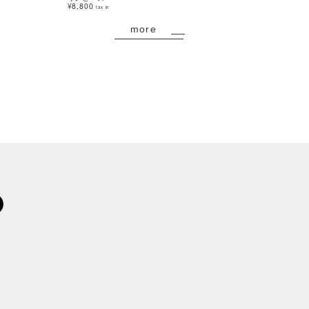
¥8,800
¥13,200
tax in
tax in
more