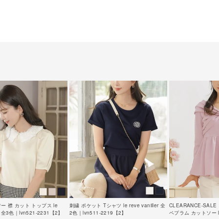
ワー 襟 カット トップス le
刺繍 ポケット Tシャツ le reve vaniller 全
CLEARANCE-SA
ler 全3色｜lvn521-2231【2】
2色｜lvn511-2219【2】
ペプラム カットソー le r