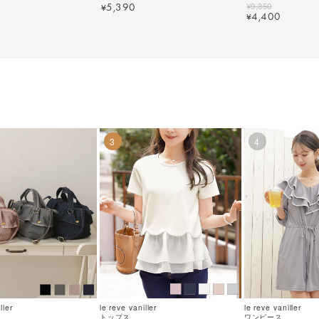
色｜lvn511-2203【
¥
9,350
5,390
¥
4,400
¥
3
4
ller
le reve vaniller
le reve vaniller
トップス
ワンピース