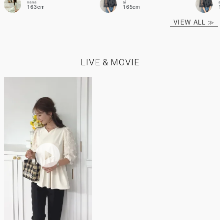
nana
ai
163cm
165cm
VIEW ALL ≫
LIVE & MOVIE