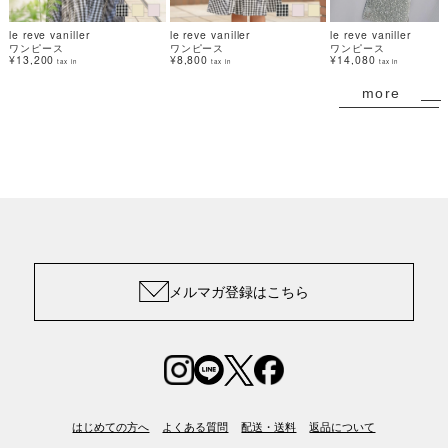
le reve vaniller
le reve vaniller
le reve vaniller
ワンピース
ワンピース
ワンピース
¥13,200
¥8,800
¥14,080
tax in
tax in
tax in
more
メルマガ登録はこちら
はじめての方へ
よくある質問
配送・送料
返品について