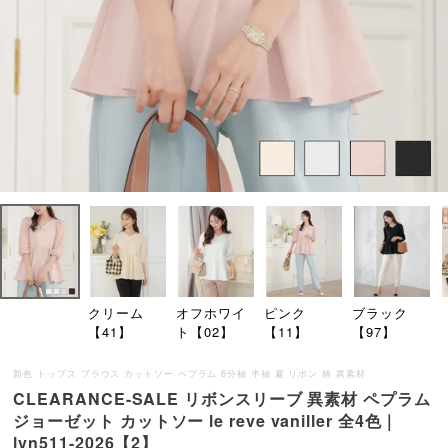
クリーム
オフホワイ
ピンク
ブラック
【41】
ト【02】
【11】
【97】
新色 トップス ブラウス カットソー ペプラム 6分袖 半袖 夏 リボン 柄 異素材
CLEARANCE-SALE リボンスリーブ 異素材 ペプラム
ジョーゼット カットソー le reve vaniller 全4色｜
lvn511-2026【2】