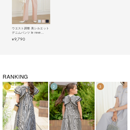
ウエスト調整 美シルエット
デニムパンツ le reve
vaniller 全3色｜lvn711-
9,790
¥
1988【2】
RANKING
1
2
3