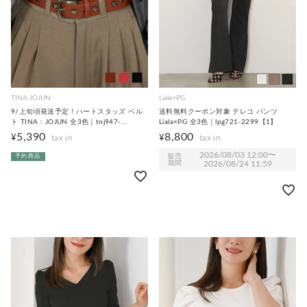
TINA:JOJUN
Liala×PG
9/上旬頃発送予定！ハートスタッズ ベル
送料無料クーポン対象 テレコ パンツ
ト TINA：JOJUN 全3色｜tnj947-
Liala×PG 全3色｜lpg721-2299【1】
0745【8】
5,390
8,800
¥
¥
2026/08/03 12:00
〜
販売
予約商品
期間
2026/08/24 11:59