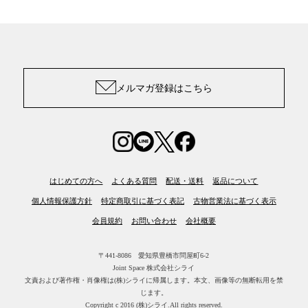
メルマガ登録はこちら
はじめての方へ
よくある質問
配送・送料
返品について
個人情報保護方針
特定商取引に基づく表記
古物営業法に基づく表示
会員規約
お問い合わせ
会社概要
〒441-8086 愛知県豊橋市問屋町6-2
Joint Space 株式会社シライ
文責および著作権・肖像権は(株)シライに帰属します。
本文、画像等の無断転用を禁
じます。
Copyright c 2016 (株)シライ.All rights reserved.