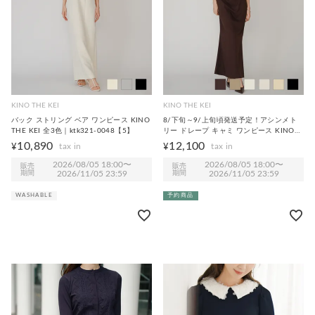
KINO THE KEI
KINO THE KEI
バック ストリング ベア ワンピース KINO
8/下旬～9/上旬頃発送予定！アシンメト
THE KEI 全3色｜ktk321-0048【5】
リー ドレープ キャミ ワンピース KINO
THE KEI 全6色｜ktk311-0021【20】
10,890
12,100
¥
¥
2026/08/05 18:00
〜
2026/08/05 18:00
〜
販売
販売
期間
2026/11/05 23:59
期間
2026/11/05 23:59
WASHABLE
予約商品