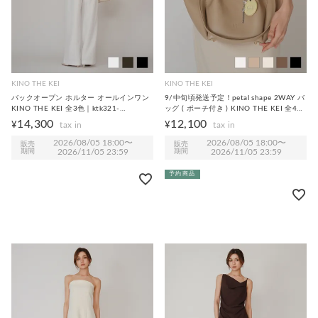
KINO THE KEI
KINO THE KEI
バックオープン ホルター オールインワン
9/中旬頃発送予定！petal shape 2WAY バ
KINO THE KEI 全3色｜ktk321-
ッグ ( ポーチ付き ) KINO THE KEI 全4色
0189【4】
｜ktk912-0202【9】
14,300
12,100
¥
¥
2026/08/05 18:00
〜
2026/08/05 18:00
〜
販売
販売
期間
2026/11/05 23:59
期間
2026/11/05 23:59
予約商品