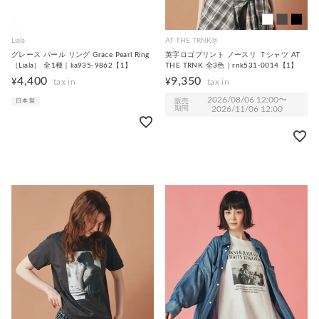
Liala
AT THE TRNK@
グレース パール リング Grace Pearl Ring
英字ロゴプリント ノースリ Ｔシャツ AT
（Liala） 全1種｜lia935-9862【1】
THE TRNK 全3色｜rnk531-0014【1】
4,400
9,350
¥
¥
2026/08/06 12:00
〜
販売
日本製
期間
2026/11/06 12:00