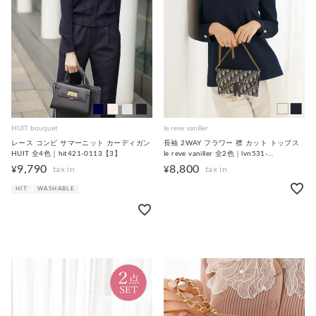
HUIT bouquet
le reve vaniller
レース コンビ サマーニット カーディガン
長袖 2WAY フラワー 襟 カット トップス
HUIT 全4色｜hit421-0113【3】
le reve vaniller 全2色｜lvn531-
2275【1】
9,790
8,800
¥
¥
HIT
WASHABLE