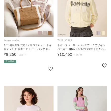
le reve vaniller
TINA:JOJUN
8/下旬頃発送予定！オリジナル ハートキ
トイ・ストーリー/パッチワークデザイン
ルティング スエード トート バッグ le
パーカー TINA：JOJUN 全2色｜tnj531-
reve vaniller 全3色｜lvn932-2265【1】
1267【1】
8,250
10,450
¥
¥
予約商品