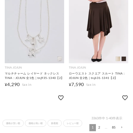
TINA:JOJUN
TINA:JOJUN
マルチチャーム レイヤード ネックレス
ローウエスト スクエア スカート TINA：
TINA：JOJUN 全1色｜tnj935-1340【2】
JOJUN 全2色｜tnj631-1341【2】
4,290
7,590
¥
¥
3363
件中
1
-
40
件表示
価格が安い順
価格が高い順
新着順
レビュー順
1
2
…
85