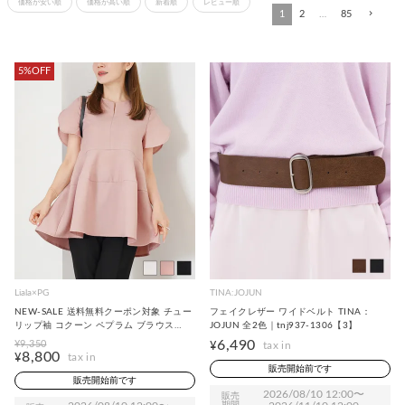
価格が安い順
価格が高い順
新着順
レビュー順
1
2
…
85
5%OFF
Liala×PG
TINA:JOJUN
NEW-SALE 送料無料クーポン対象 チュー
フェイクレザー ワイドベルト TINA：
リップ袖 コクーン ペプラム ブラウス
JOJUN 全2色｜tnj937-1306【3】
Liala×PG 全3色｜lpg831-2356【1】
6,490
¥
9,350
¥
8,800
¥
販売開始前です
販売開始前です
2026/08/10 12:00
〜
販売
期間