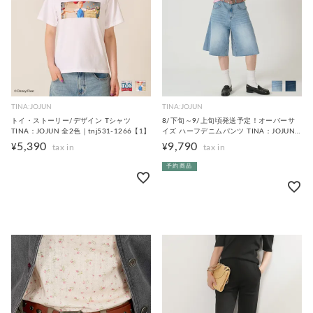
TINA:JOJUN
TINA:JOJUN
トイ・ストーリー/デザイン Tシャツ
8/下旬～9/上旬頃発送予定！オーバーサ
TINA：JOJUN 全2色｜tnj531-1266【1】
イズ ハーフデニムパンツ TINA：JOJUN
全2色｜tnj731-1134【4】
5,390
9,790
¥
¥
予約商品