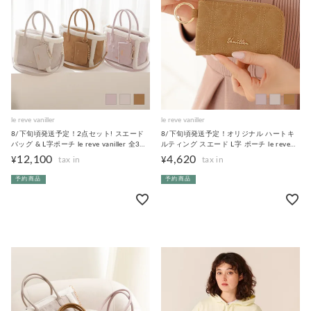
le reve vaniller
le reve vaniller
8/下旬頃発送予定！2点セット! スエード
8/下旬頃発送予定！オリジナル ハートキ
バッグ & L字ポーチ le reve vaniller 全3色
ルティング スエード L字 ポーチ le reve
｜lvn939-2293【1】
vaniller 全3色｜lvn937-2264【1】
12,100
4,620
¥
¥
予約商品
予約商品