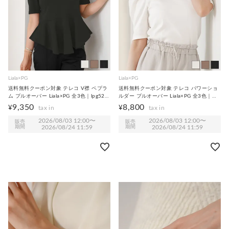
Liala×PG
Liala×PG
送料無料クーポン対象 テレコ V襟 ペプラ
送料無料クーポン対象 テレコ パワーショ
ム プルオーバー Liala×PG 全3色｜lpg521-
ルダー プルオーバー Liala×PG 全3色｜
2315【1】
lpg521-2300【1】
9,350
8,800
¥
¥
2026/08/03 12:00
〜
2026/08/03 12:00
〜
販売
販売
期間
2026/08/24 11:59
期間
2026/08/24 11:59