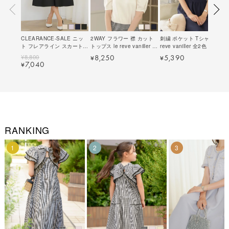
CLEARANCE-SALE ニッ
2WAY フラワー 襟 カット
刺繍 ポケット Tシャツ le
ト フレアライン スカート
トップス le reve vaniller 全
reve vaniller 全2色｜
le reve vaniller 全4色｜
3色｜lvn521-2231【2】
lvn511-2219【2】
¥
8,800
8,250
5,390
¥
¥
lvn611-2178【1】
7,040
¥
RANKING
1
2
3