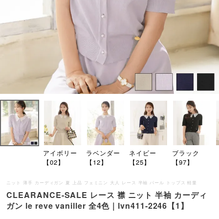
アイボリー
ラベンダー
ネイビー
ブラック
【02】
【12】
【25】
【97】
ニット 薄手 カーディガン 夏 上品 フェミニン 大人 レース 半袖 パール トップス 軽量
CLEARANCE-SALE レース 襟 ニット 半袖 カーディ
ガン le reve vaniller 全4色｜lvn411-2246【1】