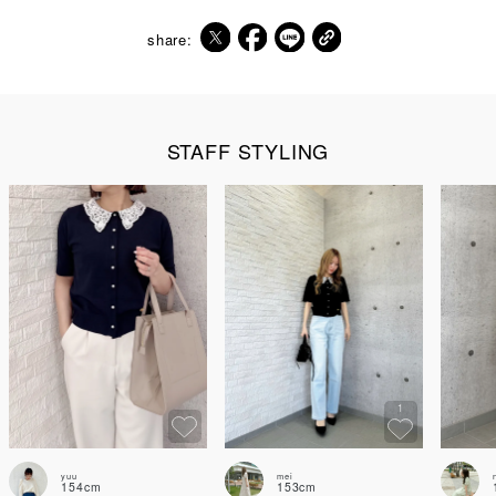
share:
STAFF STYLING
1
yuu
mei
154cm
153cm