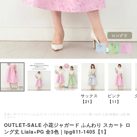
サックス
ピンク
【21】
【11】
手洗い可/フラワー/ふんわり/タックスカート/オールシーズン/選べる丈/上品/綺麗め/上品/柄
スカート
OUTLET-SALE 小花ジャガード ふんわり スカート ロ
ング丈 Liala×PG 全3色｜lpg611-1405【1】