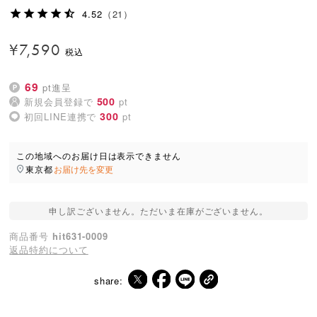
4.52
（21）
¥
7,590
69
pt進呈
500
新規会員登録で
pt
300
初回LINE連携で
pt
この地域へのお届け日は表示できません
東京都
お届け先を変更
申し訳ございません。ただいま在庫がございません。
商品番号
hit631-0009
返品特約について
share: