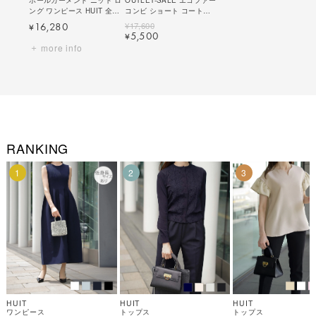
ング ワンピース HUIT 全6
コンビ ショート コート
色｜hit331-0003【10】
HUIT 全5色｜hit131-
¥
17,600
16,280
¥
0032【1】
5,500
¥
more info
RANKING
1
2
3
HUIT
HUIT
HUIT
ワンピース
トップス
トップス