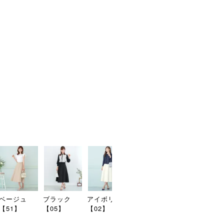
東京都
お届け先を変更
申し訳ございま
再入
商品番号
psc611-0232
返品特約について
shar
ベージュ
ブラック
アイボリー
ネイビー
ラベンダー
【51】
【05】
【02】
【25】
【12】