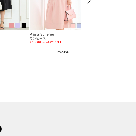
Prima Scherrer
Prima Scherrer
ワンピース
ワンピース
FF
¥7,700
52%OFF
¥9,559
45%OFF
tax in
tax in
more