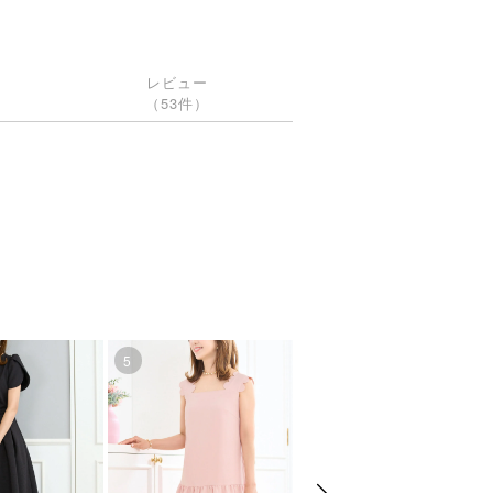
レビュー
（53件）
5
6