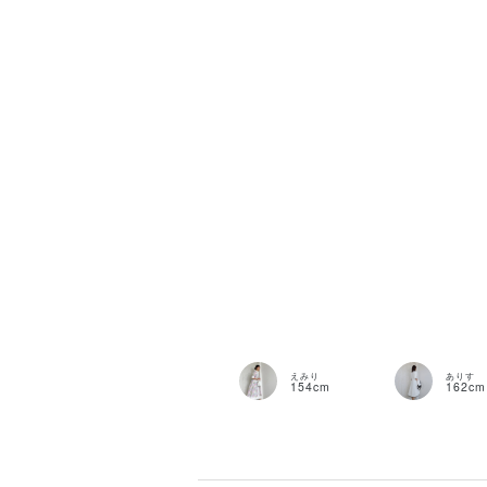
STAFF ST
えみり
ありす
154cm
162cm