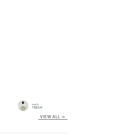
商品説明
YLING
mochi
emi
KAKO
162cm
163cm
152cm
VIEW ALL ≫