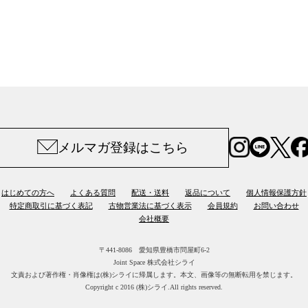
メルマガ登録はこちら
はじめての方へ
よくある質問
配送・送料
返品について
個人情報保護方針
特定商取引に基づく表記
古物営業法に基づく表示
会員規約
お問い合わせ
会社概要
〒441-8086 愛知県豊橋市問屋町6-2
Joint Space 株式会社シライ
文責および著作権・肖像権は(株)シライに帰属します。
本文、画像等の無断転用を禁じます。
Copyright c 2016 (株)シライ.All rights reserved.