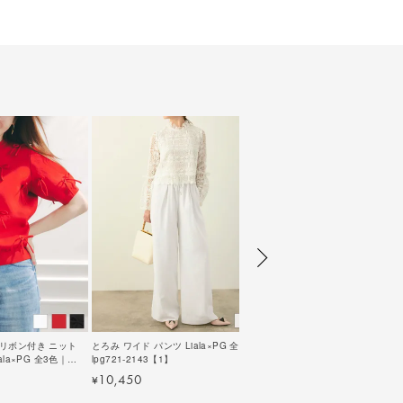
E リボン付き ニット
とろみ ワイド パンツ Liala×PG 全2色｜
la×PG 全3色｜
lpg721-2143【1】
10,450
¥