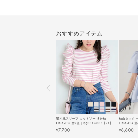
おすすめアイテム
猫耳風スリーブ カットソー ８分袖
袖山タック 
Liala×PG 全9色｜lpg531-2007【21】
Liala×PG 
7,700
8,800
¥
¥