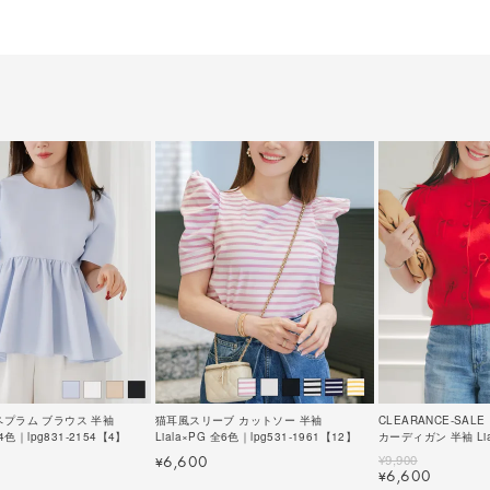
ペプラム ブラウス 半袖
猫耳風スリーブ カットソー 半袖
CLEARANCE-SAL
全4色｜lpg831-2154【4】
Liala×PG 全6色｜lpg531-1961【12】
カーディガン 半袖 Lia
lpg421-2134【1】
¥
9,900
6,600
¥
6,600
¥