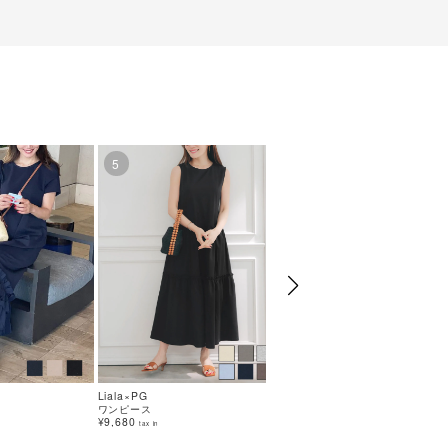
5
6
Liala×PG
Liala×PG
ワンピース
トップス
¥9,680
¥8,800
tax in
tax in