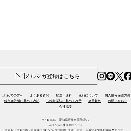
メルマガ登録はこちら
はじめての方へ
よくある質問
配送・送料
返品について
個人情報保護方針
特定商取引に基づく表記
古物営業法に基づく表示
会員規約
お問い合わせ
会社概要
〒441-8086 愛知県豊橋市問屋町6-2
Joint Space 株式会社シライ
文責および著作権・肖像権は(株)シライに帰属します。
本文、画像等の無断転用を禁じます。