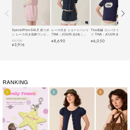
SpecialPrice-SALE 肩リボ
レース付き ショートパンツ
Tina刺繍 コンパクトTシャ
ン レース付き花柄ワンピー
TINA：JOJUN 全2色｜
ツ TINA：JOJUN 全3色｜
ス TINA：JOJUN 全2色｜
tnj721-1071【5】
tnj521-0982【8】
¥
9,790
8,690
6,050
¥
¥
tnj321-1069【2】
3,916
¥
RANKING
1
2
3