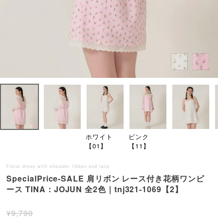
ホワイト
ピンク
【01】
【11】
Floral dress with shoulder ribbon and lace
SpecialPrice-SALE 肩リボン レース付き花柄ワンピ
ース TINA：JOJUN 全2色｜tnj321-1069【2】
¥
9,790