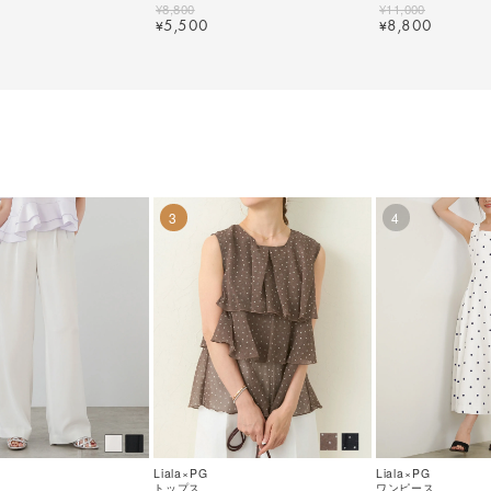
2147【1】
2128【2】
¥
8,800
¥
11,000
5,500
8,800
¥
¥
3
4
Liala×PG
Liala×PG
トップス
ワンピース