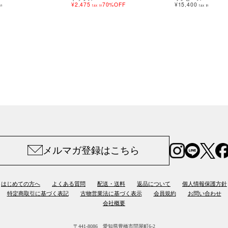
¥2,475
70%OFF
¥15,400
in
tax in
tax in
メルマガ登録はこちら
はじめての方へ
よくある質問
配送・送料
返品について
個人情報保護方針
特定商取引に基づく表記
古物営業法に基づく表示
会員規約
お問い合わせ
会社概要
〒441-8086 愛知県豊橋市問屋町6-2