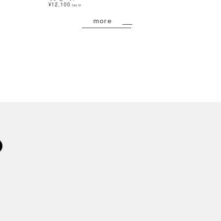
¥12,100
¥8,800
tax in
tax in
more