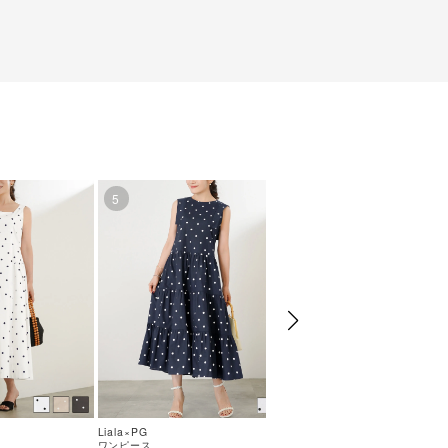
5
6
Liala×PG
Liala×PG
ワンピース
トップス