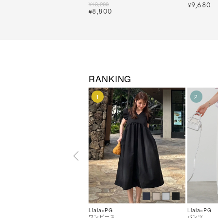
色｜lpg321-2127【2】
¥
13,200
9,680
¥
8,800
¥
RANKING
1
2
Liala×PG
Liala×PG
ワンピース
パンツ