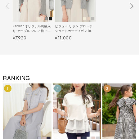
vaniller オリジナル刺繍入
ビジュー リボン ブローチ
り ケーブル フレア袖 ニッ
ショートカーディガン le
ト le reve vaniller 全4色｜
reve vaniller 全3色｜
7,920
11,000
¥
¥
lvn441-1963【1】
lvn431-1873【1】
RANKING
1
2
3