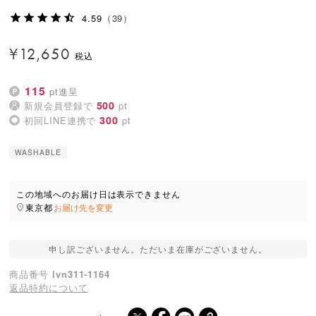
4.59
（39）
¥
12,650
115
pt進呈
500
新規会員登録で
pt
300
初回LINE連携で
pt
WASHABLE
この地域へのお届け日は表示できません
東京都
お届け先を変更
申し訳ございません。ただいま在庫がございません。
商品番号
lvn311-1164
返品特約について