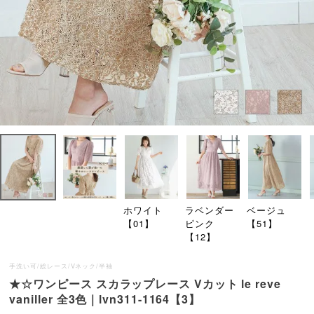
ホワイト
ラベンダー
ベージュ
【01】
ピンク
【51】
【12】
手洗い可/総レース/Vネック/半袖
★☆ワンピース スカラップレース Vカット le reve
vaniller 全3色｜lvn311-1164【3】