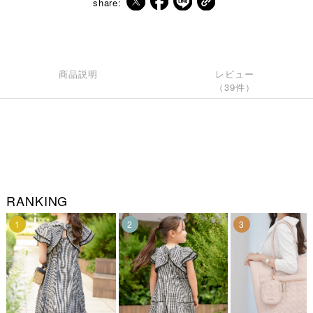
share:
商品説明
レビュー
（39件）
RANKING
1
2
3