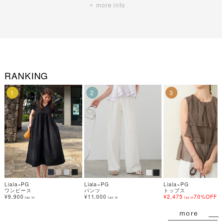
ストスカラップ パンツ
ラップ Vネック ブラウス
Liala×PG 全3色｜lpg731-
Liala×PG 全3色｜lpg831-
¥
10,450
¥
9,900
1996【1】
1995【1】
4,400
4,290
¥
¥
more info
RANKING
1
2
3
Liala×PG
Liala×PG
Liala×PG
ワンピース
パンツ
トップス