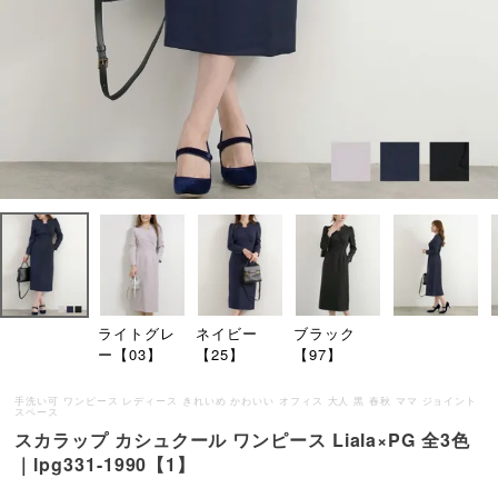
ライトグレ
ネイビー
ブラック
ー【03】
【25】
【97】
手洗い可 ワンピース レディース きれいめ かわいい オフィス 大人 黒 春秋 ママ ジョイント
スペース
スカラップ カシュクール ワンピース Liala×PG 全3色
｜lpg331-1990【1】