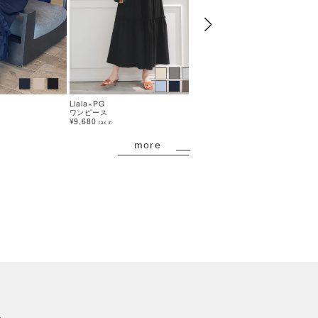
Liala×PG
Liala×PG
ワンピース
トップス
¥9,680
¥8,800
tax in
tax in
more