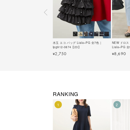
水玉 エコ バッグ Liala×PG 全7色｜
NEW ドロ
lpg912-0874【23】
Liala×PG 
2,750
8,690
¥
¥
RANKING
1
2