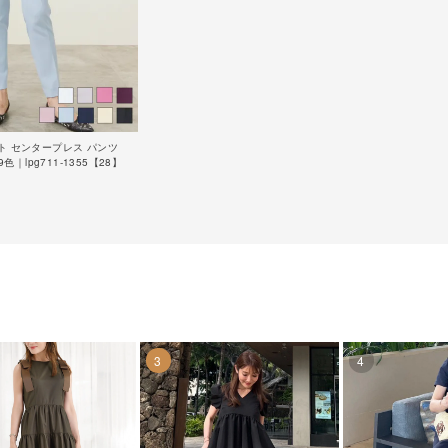
スト センタープレス パンツ
全9色｜lpg711-1355【28】
3
4