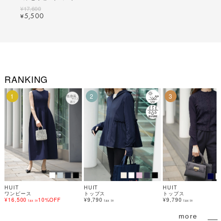
HUIT 全5色｜hit131-
¥
17,600
0032【1】
5,500
¥
RANKING
1
2
3
HUIT
HUIT
HUIT
ワンピース
トップス
トップス
¥16,500
10%OFF
¥9,790
¥9,790
tax in
tax in
tax in
more