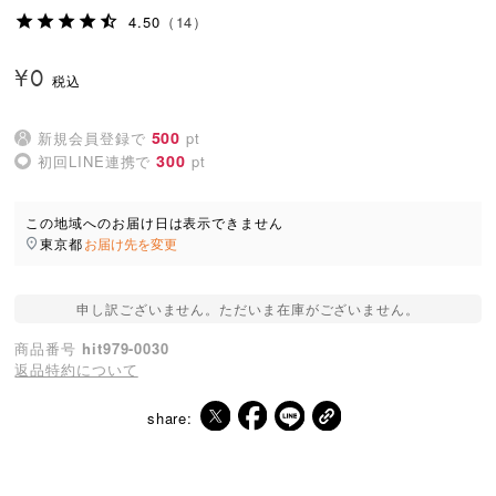
4.50
（14）
¥
0
500
新規会員登録で
pt
300
初回LINE連携で
pt
この地域へのお届け日は表示できません
東京都
お届け先を変更
申し訳ございません。ただいま在庫がございません。
商品番号
hit979-0030
返品特約について
share: