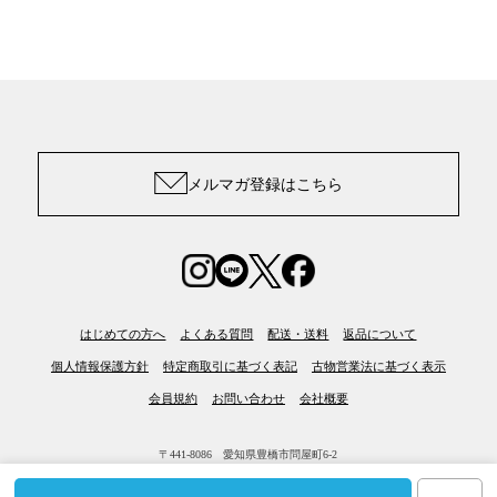
メルマガ登録はこちら
はじめての方へ
よくある質問
配送・送料
返品について
個人情報保護方針
特定商取引に基づく表記
古物営業法に基づく表示
会員規約
お問い合わせ
会社概要
〒441-8086 愛知県豊橋市問屋町6-2
Joint Space 株式会社シライ
文責および著作権・肖像権は(株)シライに帰属します。
本文、画像等の無断転用を禁