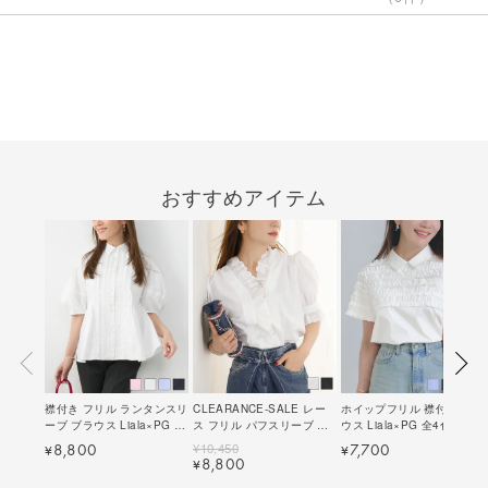
おすすめアイテム
襟付き フリル ランタンスリ
CLEARANCE-SALE レー
ホイップフリル 襟付き ブラ
ーブ ブラウス Liala×PG 全
ス フリル パフスリーブ ブ
ウス Liala×PG 全4色｜
4色｜lpg811-2098【7】
ラウス Liala×PG 全2色｜
lpg821-2125【9】
¥
10,450
8,800
7,700
¥
¥
lpg821-2283【1】
8,800
¥