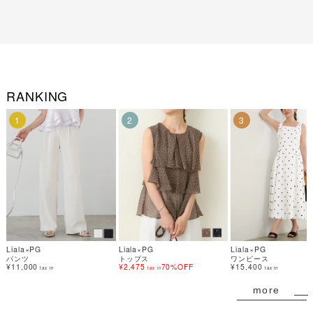
RANKING
1
2
3
Liala×PG
Liala×PG
Liala×PG
パンツ
トップス
ワンピース
¥11,000
¥2,475
70%OFF
¥15,400
tax in
tax in
tax in
more