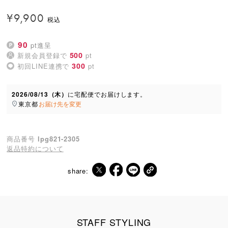
¥
9,900
90
pt進呈
500
新規会員登録で
pt
300
初回LINE連携で
pt
2026/08/13（木）
に
宅配便
でお届けします。
東京都
お届け先を変更
商品番号
lpg821-2305
返品特約について
share:
STAFF STYLING