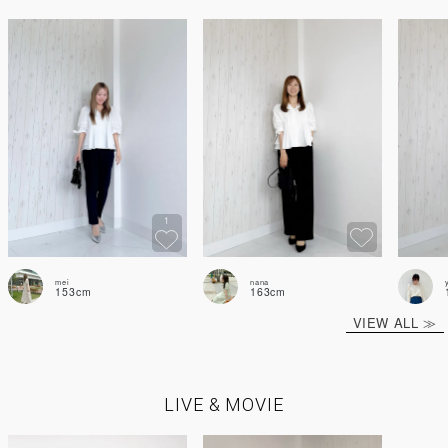
1
mei
nana
153cm
163cm
VIEW ALL ≫
LIVE & MOVIE