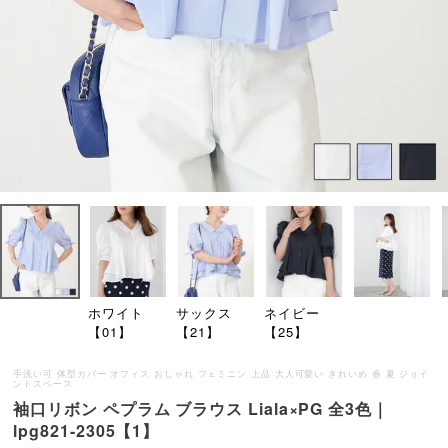
ホワイト
サックス
ネイビー
【01】
【21】
【25】
手洗い可 体型カバー オフィス おしゃれ フェミニン 上品 大人可愛い きれいめ 春 夏 ジョイ
ントスペース
袖口リボン ペプラム ブラウス Liala×PG 全3色｜
lpg821-2305【1】