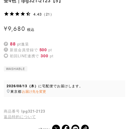
全4色｜lpg321-2123【5】
4.43
（21）
¥
9,680
88
pt進呈
500
新規会員登録で
pt
300
初回LINE連携で
pt
WASHABLE
2026/08/13（木）
に
宅配便
でお届けします。
東京都
お届け先を変更
商品番号
lpg321-2123
返品特約について