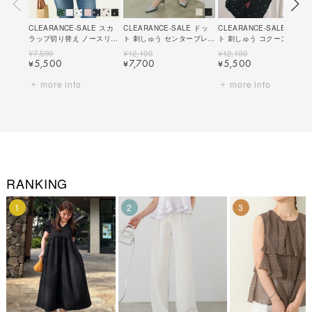
CLEARANCE-SALE スカ
CLEARANCE-SALE ドッ
CLEARANCE-SALE ドッ
ラップ切り替え ノースリー
ト 刺しゅう センタープレス
ト 刺しゅう コクーンフレア
ブ ブラウス Liala×PG 全7
パンツ Liala×PG 全2色｜
ブラウス Liala×PG 全3色
¥
7,590
¥
12,100
¥
12,100
色｜lpg811-1360【10】
lpg721-2118【2】
｜lpg821-2117【1】
5,500
7,700
5,500
¥
¥
¥
more info
more info
RANKING
1
2
3