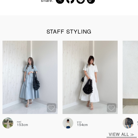
share:
STAFF STYLING
mei
yuu
153cm
154cm
VIEW ALL ≫