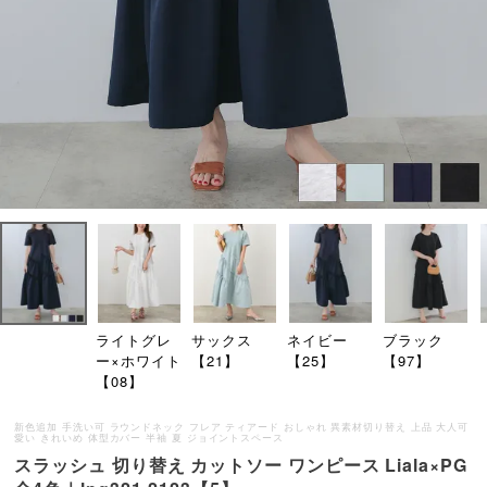
ライトグレ
サックス
ネイビー
ブラック
ー×ホワイト
【21】
【25】
【97】
【08】
新色追加 手洗い可 ラウンドネック フレア ティアード おしゃれ 異素材切り替え 上品 大人可
愛い きれいめ 体型カバー 半袖 夏 ジョイントスペース
スラッシュ 切り替え カットソー ワンピース Liala×PG