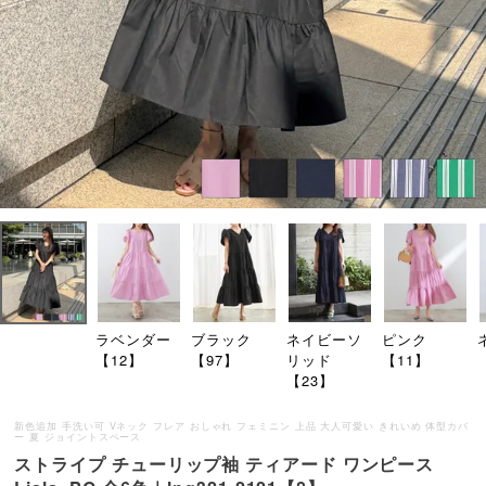
ラベンダー
ブラック
ネイビーソ
ピンク
【12】
【97】
リッド
【11】
【23】
新色追加 手洗い可 Vネック フレア おしゃれ フェミニン 上品 大人可愛い きれいめ 体型カバ
ー 夏 ジョイントスペース
ストライプ チューリップ袖 ティアード ワンピース