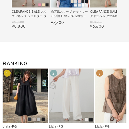
CLEARANCE-SALE スク
猫耳風スリーブ カットソー
CLEARANCE-SALE ピー
エアネック ショルダー タッ
８分袖 Liala×PG 全9色｜
クドラペル ダブル釦 ワンピ
ク ワンピース Liala×PG 全
lpg531-2007【21】
ース Liala×PG 全3色｜
¥
13,200
¥
13,750
7,700
¥
3色｜lpg321-2127【2】
lpg321-2107【1】
8,800
6,600
¥
¥
RANKING
1
2
3
Liala×PG
Liala×PG
Liala×PG