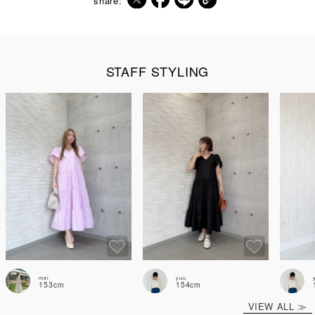
share:
STAFF STYLING
mei
yuu
153cm
154cm
VIEW ALL ≫