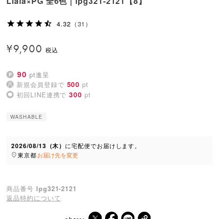
Liala×PG 全6色｜lpg321-2121【8】
4.32
（31）
¥
9,900
90
pt進呈
500
新規会員登録で
pt
300
初回LINE連携で
pt
WASHABLE
2026/08/13（木）
に
宅配便
でお届けします。
東京都
お届け先を変更
商品番号
lpg321-2121
返品特約について