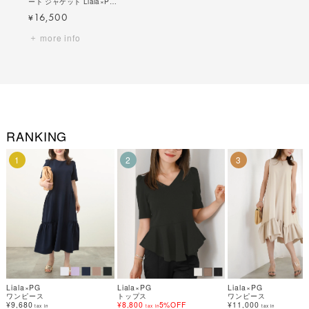
ート ジャケット Liala×PG
全3色｜lpg214-1541【3】
16,500
¥
more info
RANKING
1
2
3
Liala×PG
Liala×PG
Liala×PG
ワンピース
トップス
ワンピース
¥9,680
¥8,800
5%OFF
¥11,000
tax in
tax in
tax in