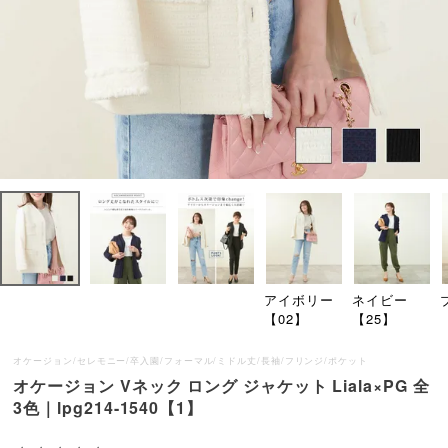
アイボリー
ネイビー
【02】
【25】
オケージョン/セレモニー/卒入園/フォーマル/ミドル丈/長袖/フリンジ/ポケット
オケージョン Vネック ロング ジャケット Liala×PG 全
3色｜lpg214-1540【1】