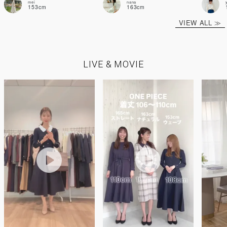
mei
nana
153cm
163cm
VIEW ALL ≫
LIVE & MOVIE