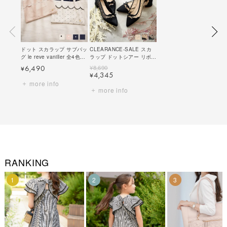
ドット スカラップ サブバッ
CLEARANCE-SALE スカ
グ le reve vaniller 全4色｜
ラップ ドットシアー リボン
lvn942-1975【4】
パンプス le reve vaniller 全
¥
8,690
6,490
¥
3色｜lvn943-1958【1】
4,345
¥
more info
more info
RANKING
1
2
3