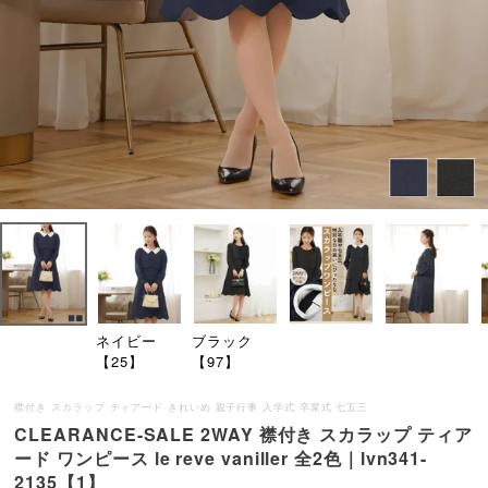
ネイビー
ブラック
【25】
【97】
襟付き スカラップ ティアード きれいめ 親子行事 入学式 卒業式 七五三
CLEARANCE-SALE 2WAY 襟付き スカラップ ティア
ード ワンピース le reve vaniller 全2色｜lvn341-
2135【1】