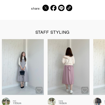
share:
STAFF STYLING
mei
nana
153cm
163cm