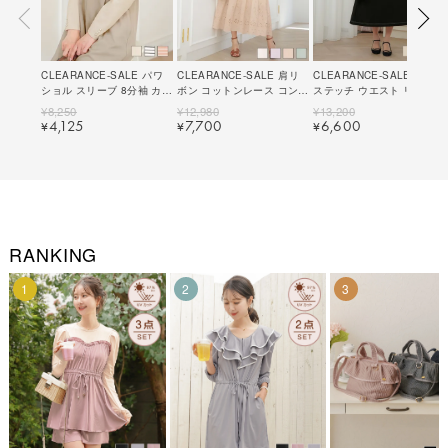
CLEARANCE-SALE パワ
CLEARANCE-SALE 肩リ
CLEARANCE-SALE 配色
ショル スリーブ 8分袖 カッ
ボン コットンレース コンビ
ステッチ ウエスト リボン
トソー le reve vaniller 全3
キャミワンピース le reve
キャミワンピース le reve
¥
8,250
¥
12,980
¥
13,200
色｜lvn511-2063【1】
vaniller 全4色｜lvn321-
vaniller 全3色｜lvn341-
4,125
7,700
6,600
¥
¥
¥
2039【1】
1953【1】
RANKING
1
2
3