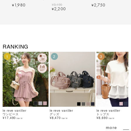
lvn955-2218【1】
le reve vaniller 全2色｜
プ le reve vaniller 全2色｜
¥
3,190
1,980
2,750
¥
¥
lvn965-2110【1】
lvn955-2025【8】
2,200
¥
RANKING
1
2
3
le reve vaniller
le reve vaniller
le reve vaniller
ワンピース
グッズ
トップス
¥17,490
¥8,470
¥8,690
tax in
tax in
tax in
more