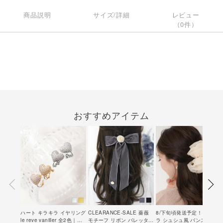
商品説明
サイズ/詳細
レビュー
（0件）
おすすめアイテム
ハート キラキラ イヤリング
CLEARANCE-SALE 薔薇
8/下旬頃発送予定！キラキ
le reve vaniller 全2色｜
モチーフ リボン バレッタ
ラ シュシュ風 バンスクリッ