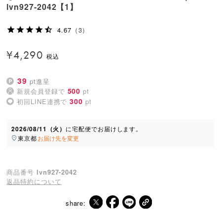
lvn927-2042【1】
4.67
（3）
¥
4,290
39
pt進呈
500
新規会員登録で
pt
300
初回LINE連携で
pt
2026/08/11（火）
に
宅配便
でお届けします。
東京都
お届け先を変更
商品番号
lvn927-2042
返品特約について
share: