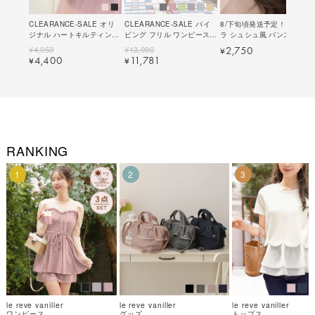
CLEARANCE-SALE オリ
CLEARANCE-SALE パイ
8/下旬頃発送予定！キラキ
ジナル ハートキルティング
ピング フリル ワンピース
ラ シュシュ風 バンスクリッ
ハーフムーン ポーチ le
le reve vaniller 全6色 ｜
プ le reve vaniller 全2色｜
¥
4,950
¥
13,090
2,750
¥
reve vaniller 全2色｜
lvn321-1649【11】
lvn955-2025【8】
4,400
11,781
¥
¥
lvn927-2040【1】
RANKING
1
2
3
le reve vaniller
le reve vaniller
le reve vaniller
ワンピース
グッズ
トップス