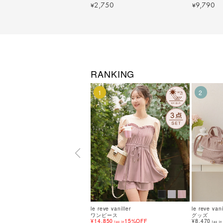
lvn955-2025【8】
1988【2】
2,750
9,790
¥
¥
RANKING
1
2
le reve vaniller
le reve vani
ワンピース
グッズ
¥14,850
15%OFF
¥8,470
tax in
tax in