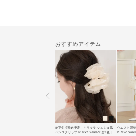
おすすめアイテム
8/下旬頃発送予定！キラキラ シュシュ風
ウエスト調整
バンスクリップ le reve vaniller 全2色｜
le reve van