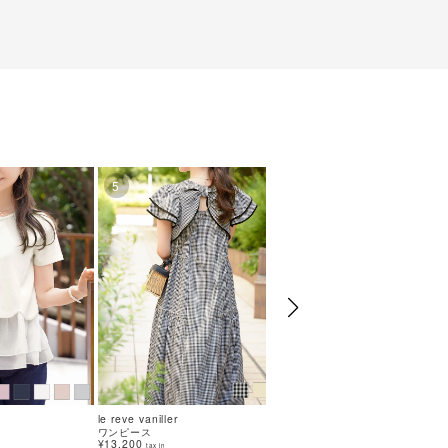
5
6
le reve vaniller
le reve vaniller
ワンピース
ワンピース
¥13,200
¥14,850
15%OFF
tax in
tax in