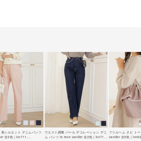
 美シルエット デニムパンツ
ウエスト調整 パール デコレーション デニ
フリルヘム ヌビ トートバ
iller 全3色｜lvn711-
ム パンツ le reve vaniller 全2色｜lvn711-
vaniller 全5色｜lvn