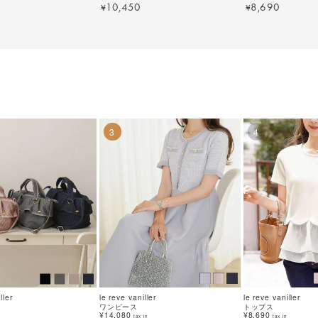
2189【1】
10,450
8,690
¥
¥
3
4
ller
le reve vaniller
le reve vaniller
ワンピース
トップス
¥14,080
¥8,690
tax in
tax in