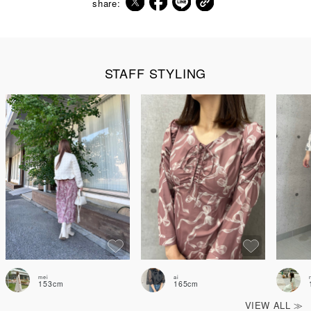
share:
STAFF STYLING
mei
ai
153cm
165cm
VIEW ALL ≫