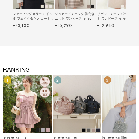
ファービッグカラー ミドル
ジャカードチェック 襟付き
リボンモチーフ パール ニッ
丈 フェイクダウン コート
ニット ワンピース le reve
ト ワンピース le reve
le reve vaniller 全3色｜
vaniller 全2色｜lvn341-
vaniller 全4色｜lvn341-
23,100
15,290
12,980
¥
¥
¥
lvn141-1860【2】
1857【1】
1788【4】
RANKING
1
2
3
le reve vaniller
le reve vaniller
le reve vaniller