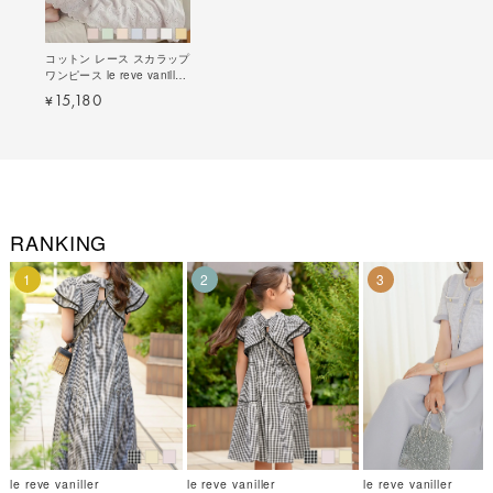
コットン レース スカラップ
ワンピース le reve vaniller
全7色｜lvn321-
15,180
¥
1682【10】
RANKING
1
2
3
le reve vaniller
le reve vaniller
le reve vaniller