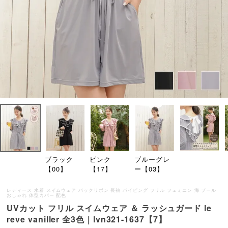
ブラック
ピンク
ブルーグレ
【00】
【17】
ー【03】
レディース 水着 スイムウェア バックリボン 長袖 パイピング フリル フェミニン 海 プール
おしゃれ 体型カバー 配色
UVカット フリル スイムウェア ＆ ラッシュガード le
reve vaniller 全3色｜lvn321-1637【7】