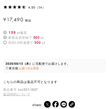
4.50
（54）
¥
17,490
159
pt進呈
500
新規会員登録で
pt
300
初回LINE連携で
pt
2026/08/13（木）
に
宅配便
でお届けします。
東京都
お届け先を変更
こちらの商品は返品不可となります
商品番号
lvn321-1637
返品特約について
share: