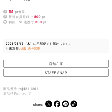
55
pt進呈
500
新規会員登録で
pt
300
初回LINE連携で
pt
2026/08/13（木）
に
宅配便
でお届けします。
東京都
お届け先を変更
店舗在庫
STAFF SNAP
商品番号
tnj421-1261
返品特約について
share: