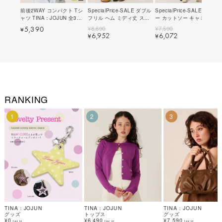
前後2WAY コンパクト Tシ
SpecialPrice-SALE ダブル
SpecialPrice-SALE ボーダ
ャツ TINA：JOJUN 全3色
フリル ヘム ミディ丈 スカ
ー カットソー キャミワンピ
｜tnj521-1197【4】
ート TINA：JOJUN 全2色
ース TINA：JOJUN 全2色
¥
8,690
¥
7,590
5,390
¥
｜tnj621-1256【2】
｜tnj321-1263【2】
6,952
6,072
¥
¥
RANKING
1
2
3
TINA：JOJUN
TINA：JOJUN
TINA：JOJUN
グッズ
トップス
グッズ
¥0
¥6,490
¥7,590
tax in
tax in
tax in