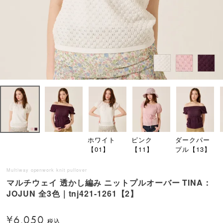
ホワイト
ピンク
ダークパー
【01】
【11】
プル【13】
Multiway openwork knit pullover
マルチウェイ 透かし編み ニットプルオーバー TINA：
JOJUN 全3色｜tnj421-1261【2】
¥
6,050