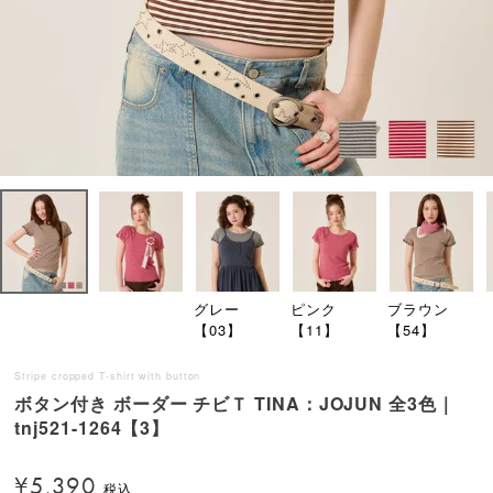
グレー
ピンク
ブラウン
【03】
【11】
【54】
Stripe cropped T-shirt with button
ボタン付き ボーダー チビＴ TINA：JOJUN 全3色｜
tnj521-1264【3】
¥
5,390