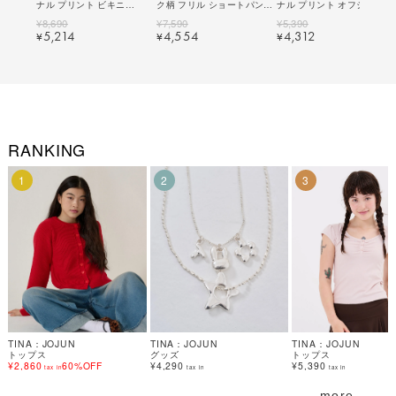
ナル プリント ビキニ
ク柄 フリル ショートパンツ
ナル プリント オフショル T
TINA：JOJUN 全2色｜
TINA：JOJUN 全2色｜
シャツ TINA：JOJUN 全2
¥
8,690
¥
7,590
¥
5,390
tnj921-1241【2】
tnj721-1245【2】
色｜tnj521-1243【2】
5,214
4,554
4,312
¥
¥
¥
RANKING
1
2
3
TINA：JOJUN
TINA：JOJUN
TINA：JOJUN
トップス
グッズ
トップス
¥2,860
60%OFF
¥4,290
¥5,390
tax in
tax in
tax in
more