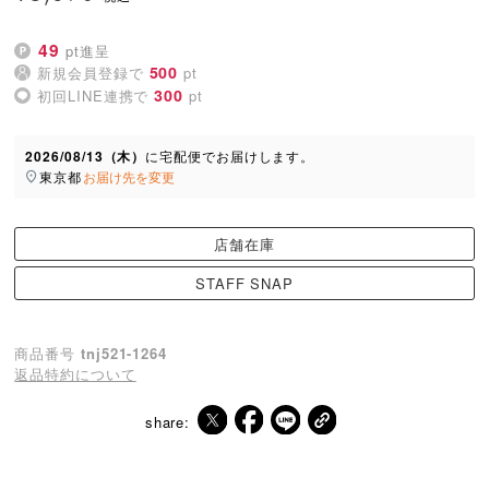
49
pt進呈
500
新規会員登録で
pt
300
初回LINE連携で
pt
2026/08/13（木）
に
宅配便
でお届けします。
東京都
お届け先を変更
店舗在庫
STAFF SNAP
商品番号
tnj521-1264
返品特約について
share: