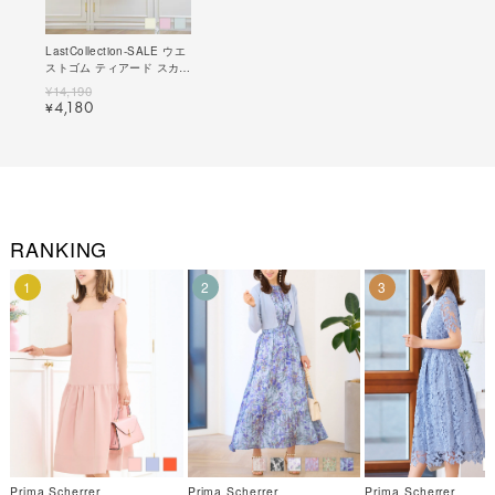
LastCollection-SALE ウエ
ストゴム ティアード スカー
ト Prima Scherrer 全3色｜
¥
14,190
psc611-0648【1】
4,180
¥
RANKING
1
2
3
Prima Scherrer
Prima Scherrer
Prima Scherrer