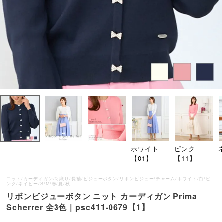
ホワイト
ピンク
【01】
【11】
ニット/カーディガン/羽織り/長袖/ビジューボタン/リボンビジュー/チャーム/ホワイト/白/ピ
ンク/ネイビー/S/M/春/夏/秋
リボンビジューボタン ニット カーディガン Prima
Scherrer 全3色｜psc411-0679【1】