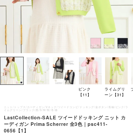
ピンク
ライムグリ
【11】
ーン【31】
ニット/トップス/カーディガン/Vネック/ツイードコンビ/ドッキング/金ボタン/長袖/ピンク/ラ
イムグリーン/ブラック/黒/S/M/秋/冬/春
LastCollection-SALE ツイードドッキング ニット カ
ーディガン Prima Scherrer 全3色｜psc411-
0656【1】