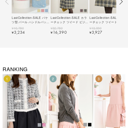
LastCollection-SALE バケ
LastCollection-SALE カラ
LastCollection-SALE カラ
ツ型 パール ハンドルバッグ
ーチェック ツイード ビジュ
ーチェック ツイード スカー
Prima Scherrer 全3色｜
ー釦 コート Prima
ト Prima Scherrer 全2色｜
¥
10,780
¥
32,780
¥
13,090
psc912-0595【1】
Scherrer 全2色｜psc112-
psc612-0615【1】
3,234
16,390
3,927
¥
¥
¥
0608【1】
RANKING
1
2
3