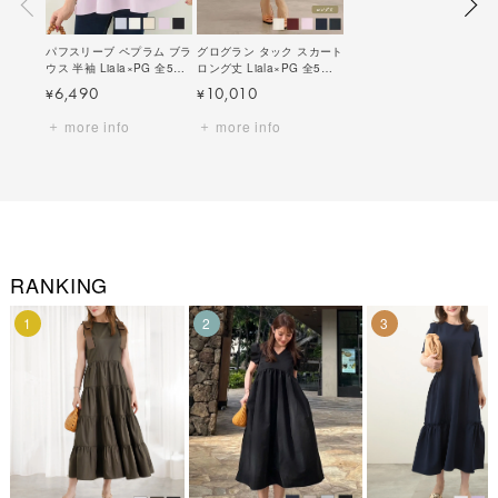
パフスリーブ ペプラム ブラ
グログラン タック スカート
ウス 半袖 Liala×PG 全5色
ロング丈 Liala×PG 全5色
｜lpg811-1403【25】
｜lpg611-1399【8】
6,490
10,010
¥
¥
more info
more info
RANKING
1
2
3