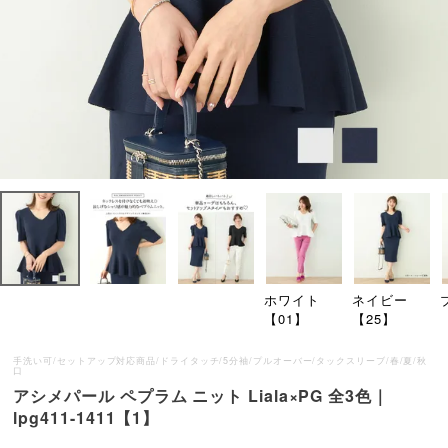
ホワイト
ネイビー
【01】
【25】
手洗い可/セットアップ対応商品/ドライタッチ/5分袖/プルオーバー/タックスリーブ/春/夏/秋
口
アシメパール ペプラム ニット Liala×PG 全3色｜
lpg411-1411【1】