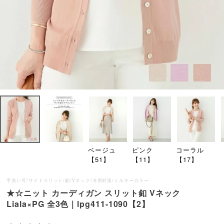
ベージュ
ピンク
コーラル
【51】
【11】
【17】
手洗い可/サイドスリット/釦/Vネック/冷房対策/ミルキーカラー
★☆ニット カーディガン スリット釦 Vネック
Liala×PG 全3色｜lpg411-1090【2】