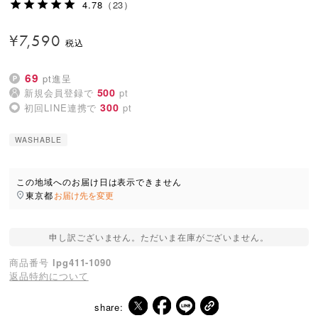
4.78
（23）
¥
7,590
69
pt進呈
500
新規会員登録で
pt
300
初回LINE連携で
pt
WASHABLE
この地域へのお届け日は表示できません
東京都
お届け先を変更
申し訳ございません。ただいま在庫がございません。
商品番号
lpg411-1090
返品特約について
share: