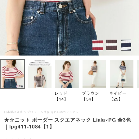
レッド
ブラウン
ネイビー
【14】
【54】
【25】
日本製/5分袖/リブ/チャーム付き/きれいめカジュアル
★☆ニット ボーダー スクエアネック Liala×PG 全3色
｜lpg411-1084【1】