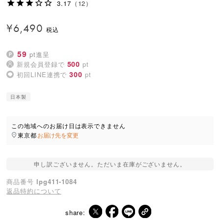
3.17
（12）
¥
6,490
59
pt進呈
500
新規会員登録で
pt
300
初回LINE連携で
pt
日本製
この地域へのお届け日は表示できません
東京都
お届け先を変更
申し訳ございません。ただいま在庫がございません。
商品番号
lpg411-1084
返品特約について
share: