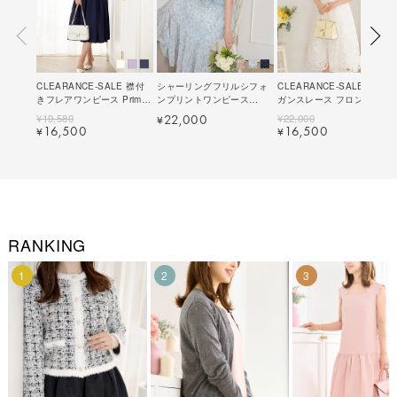
CLEARANCE-SALE 襟付
シャーリングフリルシフォ
CLEARANCE-SALE エレ
きフレアワンピース Prima
ンプリントワンピース
ガンスレース フロントファ
Scherrer 全3色｜psc321-
Prima Scherrer 全3色｜
スナー ワンピース Prima
¥
19,580
¥
22,000
22,000
¥
0990【1】
psc321-0989【1】
Scherrer 全2色｜psc311-
16,500
16,500
¥
¥
0988【1】
RANKING
1
2
3