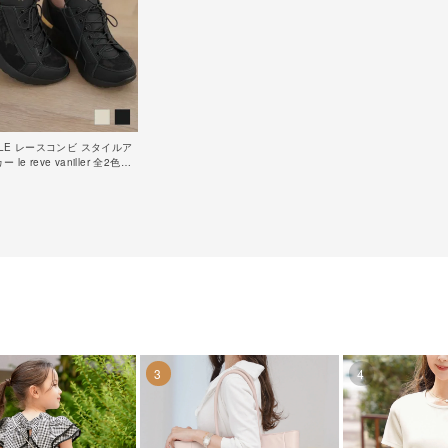
SALE レースコンビ スタイルア
le reve vaniller 全2色｜
92【1】
3
4