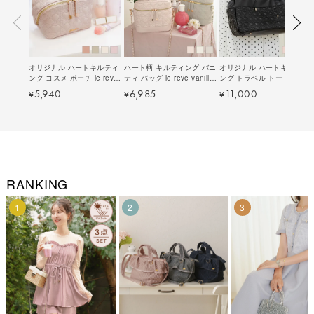
オリジナル ハートキルティ
ハート柄 キルティング バニ
オリジナル ハートキルティ
ング コスメ ポーチ le reve
ティ バッグ le reve vaniller
ング トラベル トート バッ
vaniller 全4色｜lvn917-
全3色｜lvn912-
グ le reve vaniller 全3色｜
5,940
6,985
11,000
¥
¥
¥
1800【23】
1799【12】
lvn932-2077【1】
RANKING
1
2
3