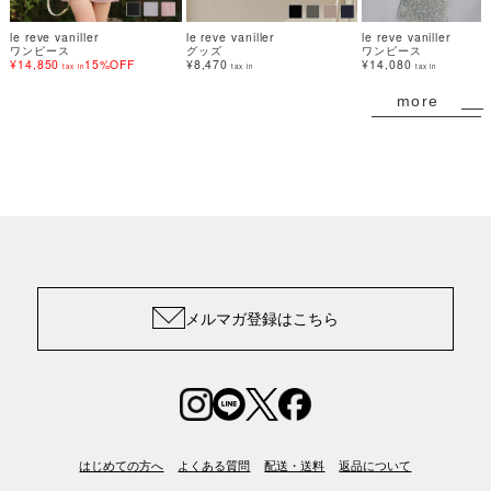
le reve vaniller
le reve vaniller
le reve vaniller
ワンピース
グッズ
ワンピース
¥14,850
15%OFF
¥8,470
¥14,080
tax in
tax in
tax in
more
メルマガ登録はこちら
はじめての方へ
よくある質問
配送・送料
返品について