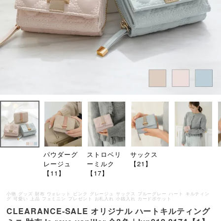
パウダーグ
ストロベリ
サックス
レージュ
ーミルク
【21】
【11】
【17】
小物 グッズ 財布 ウォレット ピンク グレージュ サックス ブルーグレー ハート キルティン
グ 可愛い 上品 フェミニン プレゼント お札入れ 小銭入れ カードポケット
CLEARANCE-SALE オリジナル ハートキルティング