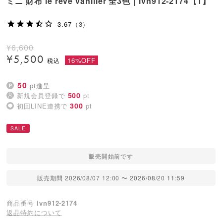
ミニ 財布 le reve vaniller 全3色｜lvn912-2174【1】
3.67
（3）
¥
6,600
¥
5,500
16%OFF
50
pt進呈
500
新規会員登録で
pt
300
初回LINE連携で
pt
SALE
販売開始前です
販売期間
2026/08/07 12:00
〜
2026/08/20 11:59
商品番号
lvn912-2174
返品特約について