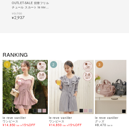
OUTLET-SALE 切替フリル
チュール スカート le reve
vaniller 全2色 ｜lvn611-
¥
9,790
1821【1】
2,937
¥
RANKING
1
2
3
le reve vaniller
le reve vaniller
le reve vaniller
ワンピース
ワンピース
グッズ
¥14,850
15%OFF
¥14,850
15%OFF
¥8,470
tax in
tax in
tax in