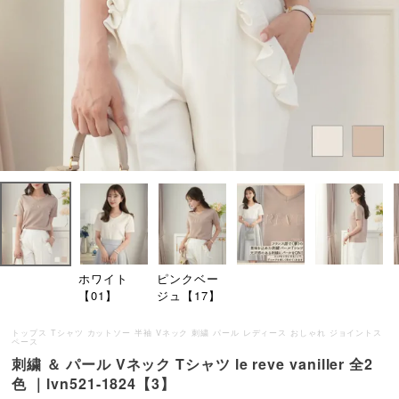
ホワイト
ピンクベー
【01】
ジュ【17】
トップス Tシャツ カットソー 半袖 Vネック 刺繍 パール レディース おしゃれ ジョイントス
ペース
刺繍 ＆ パール Vネック Tシャツ le reve vaniller 全2
色 ｜lvn521-1824【3】