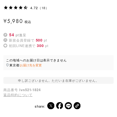
4.72
（18）
¥
5,980
54
pt進呈
500
新規会員登録で
pt
300
初回LINE連携で
pt
この地域へのお届け日は表示できません
東京都
お届け先を変更
申し訳ございません。ただいま在庫がございません。
商品番号
lvn521-1824
返品特約について
share: