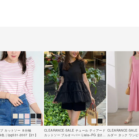
ブ カットソー ８分袖
CLEARANCE-SALE チュール ティアード
CLEARANCE-SA
全9色｜lpg531-2007【21】
カットソー プルオーバー Liala×PG 全2色
ルダー タック ワンピース