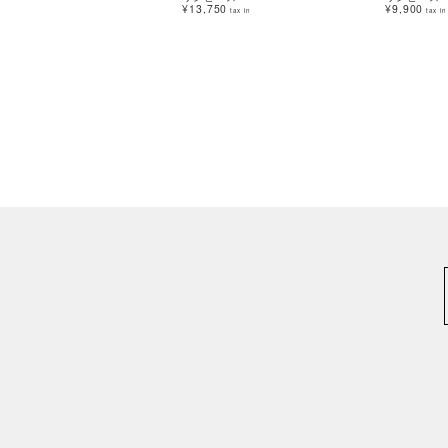
¥13,750
¥9,900
tax in
tax in