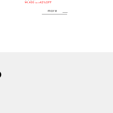
¥4,400
42%OFF
¥8,800
tax in
tax in
more