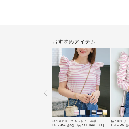
おすすめアイテム
猫耳風スリーブ カットソー 半袖
猫耳風スリー
Liala×PG 全6色｜lpg531-1961【12】
Liala×PG 