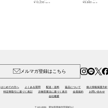
¥10,230
¥9,680
tax in
tax in
メルマガ登録はこちら
はじめての方へ
よくある質問
配送・送料
返品について
個人情報保護方針
特定商取引に基づく表記
古物営業法に基づく表示
会員規約
お問い合わせ
会社概要
〒441-8086 愛知県豊橋市問屋町6-2