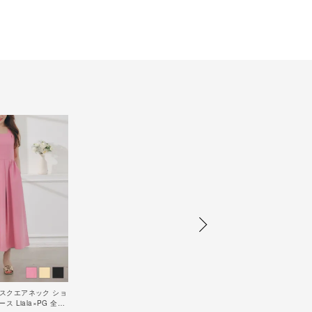
LE スクエアネック ショ
 Liala×PG 全3