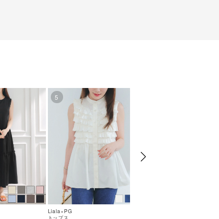
2】
5
6
Liala×PG
Liala×PG
トップス
トップス