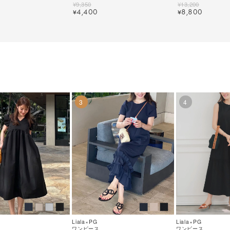
｜lpg531-1962【2】
色｜lpg321-2127【
¥
9,350
¥
13,200
4,400
8,800
¥
¥
3
4
Liala×PG
Liala×PG
ワンピース
ワンピース