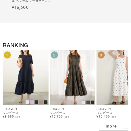
ル ペプラム ノーカラージャ
ケット Liala×PG 全4色｜
16,500
¥
lpg231-1739【8】
RANKING
1
2
3
Liala×PG
Liala×PG
Liala×PG
ワンピース
ワンピース
ワンピース
¥9,680
¥13,750
¥15,400
tax in
tax in
tax in
more