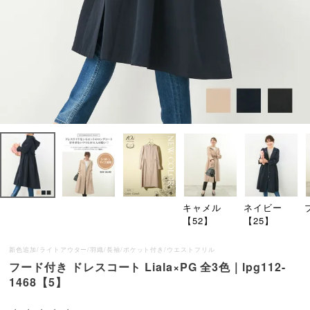
キャメル
ネイビー
【52】
【25】
新色追加/ライトアウター/羽織/長袖/ポケット付き/ウエストフリル
フード付き ドレスコート Liala×PG 全3色｜lpg112-
1468【5】