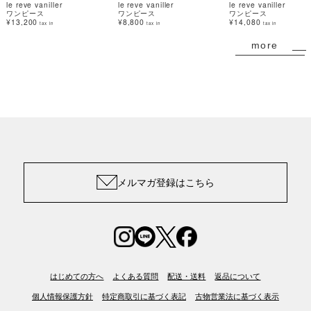
le reve vaniller
le reve vaniller
le reve vaniller
ワンピース
ワンピース
ワンピース
¥13,200
¥8,800
¥14,080
tax in
tax in
tax in
more
メルマガ登録はこちら
はじめての方へ
よくある質問
配送・送料
返品について
個人情報保護方針
特定商取引に基づく表記
古物営業法に基づく表示