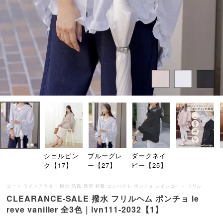
シェルピン
ブルーグレ
ダークネイ
ク【17】
ー【27】
ビー【25】
コート ライトアウター 撥水 防風 透湿 軽量 コンパクト ポンチョ レインコート フリル
CLEARANCE-SALE 撥水 フリルヘム ポンチョ le
reve vaniller 全3色｜lvn111-2032【1】