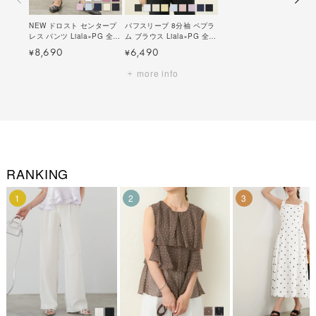
NEW ドロスト センタープ
パフスリーブ 8分袖 ペプラ
レス パンツ Liala×PG 全9
ム ブラウス Liala×PG 全9
色｜lpg711-1355【28】
色｜lpg811-1315【28】
8,690
6,490
¥
¥
more info
RANKING
1
2
3