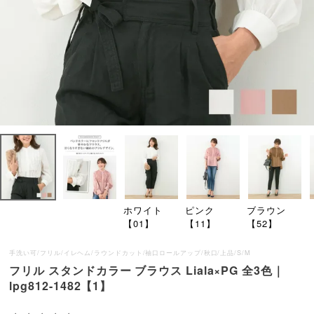
ホワイト
ピンク
ブラウン
【01】
【11】
【52】
手洗い可/フリル/イレヘム/ラウンドカット/袖口ロールアップ/秋口/上品/S/M
フリル スタンドカラー ブラウス Liala×PG 全3色｜
lpg812-1482【1】