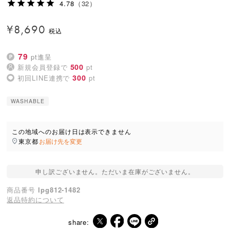
4.78
（32）
¥
8,690
79
pt進呈
500
新規会員登録で
pt
300
初回LINE連携で
pt
WASHABLE
この地域へのお届け日は表示できません
東京都
お届け先を変更
申し訳ございません。ただいま在庫がございません。
商品番号
lpg812-1482
返品特約について
share: