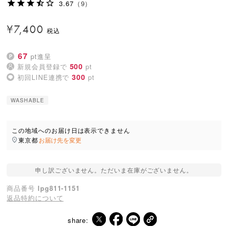
3.67
（9）
¥
7,400
67
pt進呈
500
新規会員登録で
pt
300
初回LINE連携で
pt
WASHABLE
この地域へのお届け日は表示できません
東京都
お届け先を変更
申し訳ございません。ただいま在庫がございません。
商品番号
lpg811-1151
返品特約について
share: