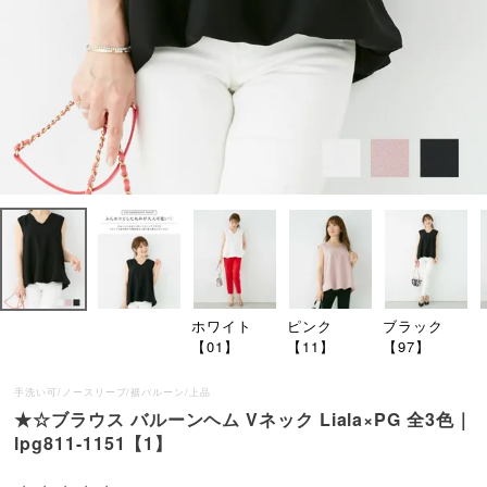
ホワイト
ピンク
ブラック
【01】
【11】
【97】
手洗い可/ノースリーブ/裾バルーン/上品
★☆ブラウス バルーンヘム Vネック Liala×PG 全3色｜
lpg811-1151【1】