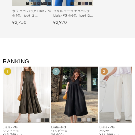
水玉 エコ バッグ Liala×PG
フリル ラージ エコバッグ
全7色｜lpg912-
Liala×PG 全6色｜lpg912-
0874【23】
0941【19】
2,750
2,970
¥
¥
RANKING
1
2
3
Liala×PG
Liala×PG
Liala×PG
ワンピース
ワンピース
パンツ
¥13,750
¥9,900
¥11,000