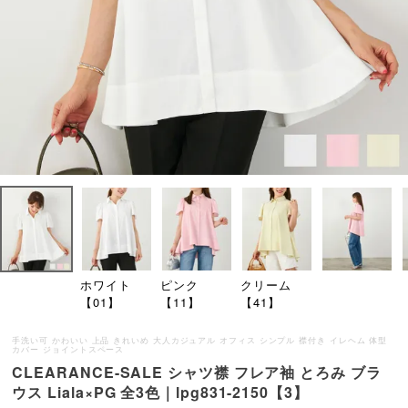
ホワイト
ピンク
クリーム
【01】
【11】
【41】
手洗い可 かわいい 上品 きれいめ 大人カジュアル オフィス シンプル 襟付き イレヘム 体型
カバー ジョイントスペース
CLEARANCE-SALE シャツ襟 フレア袖 とろみ ブラ
ウス Liala×PG 全3色｜lpg831-2150【3】