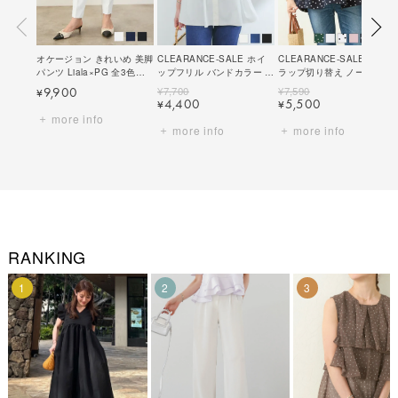
オケージョン きれいめ 美脚
CLEARANCE-SALE ホイ
CLEARANCE-SALE スカ
パンツ Liala×PG 全3色｜
ップフリル バンドカラー ノ
ラップ切り替え ノースリー
lpg741-2045【5】
ースリーブ ブラウス
ブ ブラウス Liala×PG 全7
¥
7,700
¥
7,590
9,900
¥
Liala×PG 全3色｜lpg821-
色｜lpg811-1360【10】
4,400
5,500
¥
¥
2126【1】
more info
more info
more info
RANKING
1
2
3