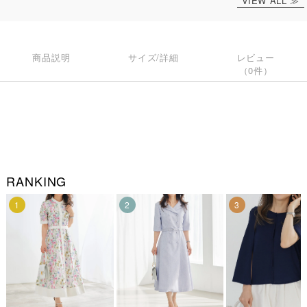
VIEW ALL ≫
商品説明
サイズ/詳細
レビュー
（0件）
RANKING
1
2
3