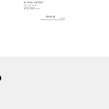
le reve vaniller
le reve vaniller
ワンピース
ワンピース
¥13,200
¥14,850
15%OFF
tax in
tax in
more