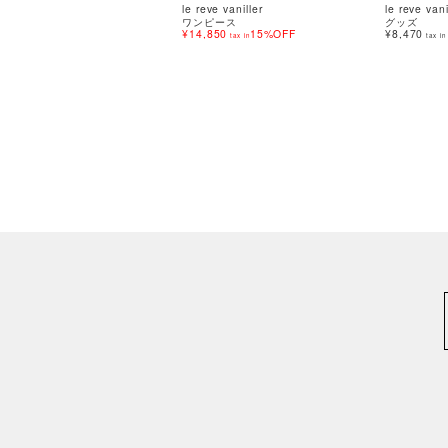
le reve vaniller
le reve vani
ワンピース
グッズ
¥14,850
15%OFF
¥8,470
tax in
tax in