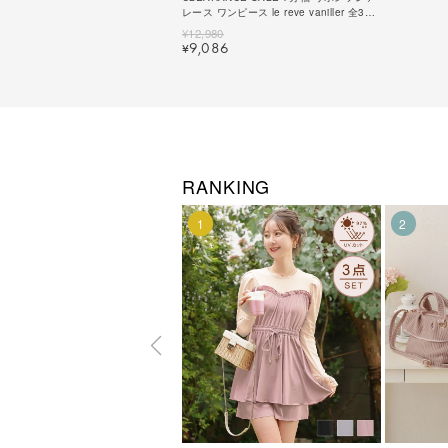
レース ワンピース le reve vaniller 全3色
｜lvn331-1908【1】
¥
12,980
9,086
¥
RANKING
1
2