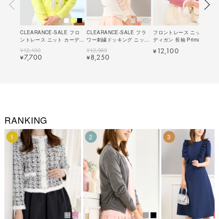
CLEARANCE-SALE フロ
CLEARANCE-SALE フラ
フロントレース ニット カー
ントレース ニット カーディ
ワー刺繍ドッキング ニット
ディガン 長袖 Prima
ガン 長袖 Prima Scherrer
カーディガン Prima
Scherrer 全3色｜psc441-
¥
12,100
¥
12,980
12,100
¥
全3色｜psc411-0916【1】
Scherrer 全3色｜psc411-
0878【1】
7,700
8,250
¥
¥
0913【2】
RANKING
1
2
3