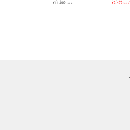
¥11,000
¥2,475
tax in
tax in