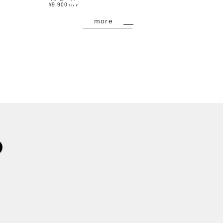
¥9,900
¥8,800
tax in
tax in
more