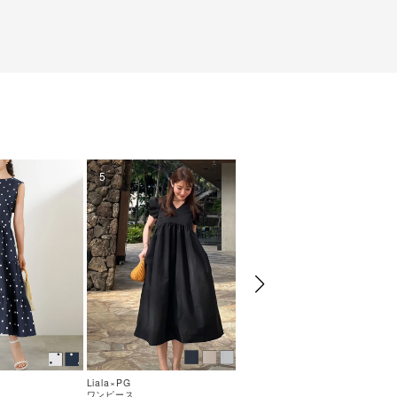
5
6
Liala×PG
Liala×PG
ワンピース
トップス