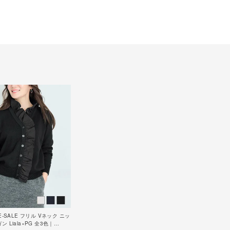
E-SALE フリル Vネック ニッ
 Liala×PG 全3色｜