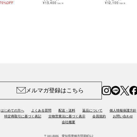
70%OFF
¥15,400
¥12,100
tax in
tax in
メルマガ登録はこちら
はじめての方へ
よくある質問
配送・送料
返品について
個人情報保護方針
特定商取引に基づく表記
古物営業法に基づく表示
会員規約
お問い合わせ
会社概要
〒441-8086 愛知県豊橋市問屋町6-2