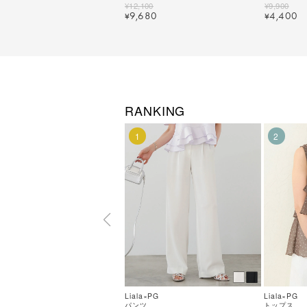
色｜lpg411-2105【2】
lpg411-20
¥
12,100
¥
9,900
9,680
4,400
¥
¥
RANKING
1
2
Liala×PG
Liala×PG
パンツ
トップス