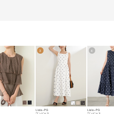
63【2】
3
4
Liala×PG
Liala×PG
ワンピース
ワンピース