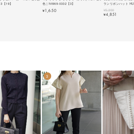
213【19】
色｜hit969-0332【3】
ランリボンハット HUIT
0360【1】
¥
5,390
1,650
¥
4,851
¥
3
4