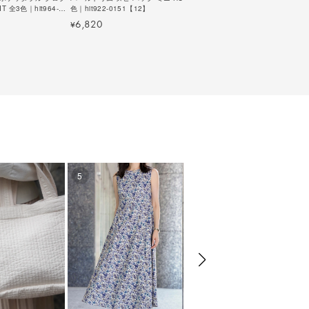
 全3色｜hit964-
色｜hit922-0151【12】
hit942-0034【22】
6,820
6,490
¥
¥
more info
5
6