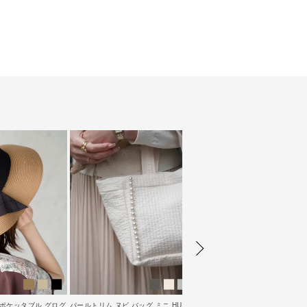
LE ポケッタブル グログ
パールトリム ヌビ バッグ ミニ HUIT 全4
パールトリム ヌビ バッグ HUI