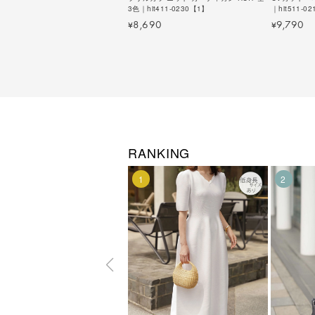
3色｜hit411-0230【1】
｜hit511-0
8,690
9,790
¥
¥
RANKING
1
2