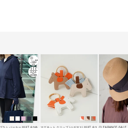
プラム パーカー HUIT 全5色
マグネット クリップ (ペガサス) HUIT 全3
CLEARANCE-SA