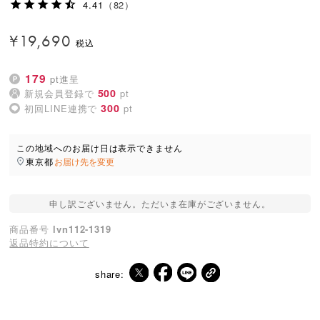
4.41
（82）
¥
19,690
179
pt進呈
500
新規会員登録で
pt
300
初回LINE連携で
pt
この地域へのお届け日は表示できません
東京都
お届け先を変更
申し訳ございません。ただいま在庫がございません。
商品番号
lvn112-1319
返品特約について
share: