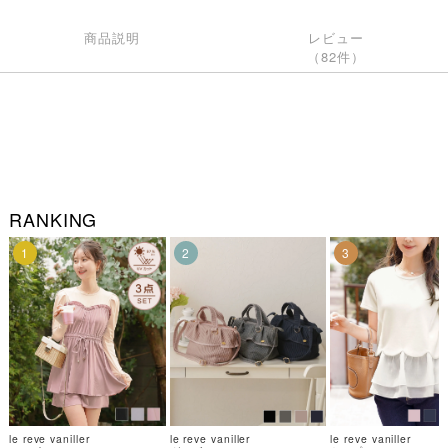
商品説明
レビュー
（82件）
RANKING
1
2
3
le reve vaniller
le reve vaniller
le reve vaniller